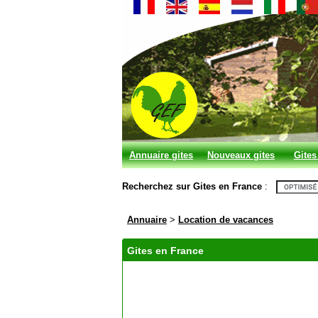
Annuaire gites
Nouveaux gites
Gites
et chambres
Recherchez sur Gites en France
:
d'hotes
Annuaire
>
Location de vacances
Gites en France