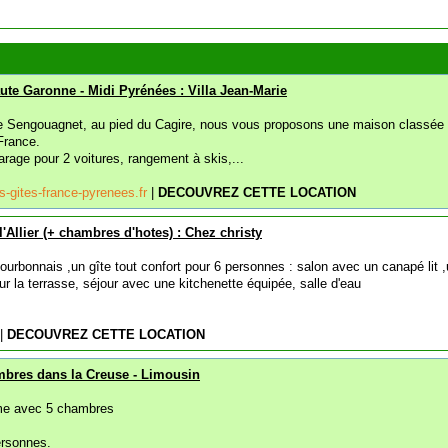
ute Garonne - Midi Pyrénées : Villa Jean-Marie
 de Sengouagnet, au pied du Cagire, nous vous proposons une maison classée
France.
rage pour 2 voitures, rangement à skis,...
-gites-france-pyrenees.fr
|
DECOUVREZ CETTE LOCATION
'Allier (+ chambres d'hotes) : Chez christy
urbonnais ,un gîte tout confort pour 6 personnes : salon avec un canapé lit 
sur la terrasse, séjour avec une kitchenette équipée, salle d'eau
|
DECOUVREZ CETTE LOCATION
mbres dans la Creuse - Limousin
me avec 5 chambres
ersonnes.