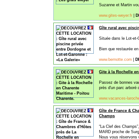
Suzanne et Martin vous
www.gites-weyer.fr
|
D
Gîte rural avec pisc
Située dans le Lot-et
Bien que restaurée en 
www.bernotte.com
|
D
Gite à la Rochelle e
Passez de bonnes vaca
près d'un parc arboré 
www.vacances-laroch
Gîte de France & Cha
Champs
“La Clef des Champs”,
MARD proche de Surgè
Nous vous réservons u