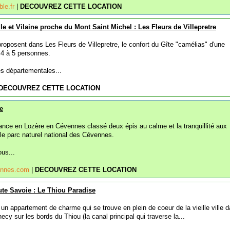
ble.fr
|
DECOUVREZ CETTE LOCATION
le et Vilaine proche du Mont Saint Michel : Les Fleurs de Villepretre
proposent dans Les Fleurs de Villepretre, le confort du Gîte "camélias" d'une
4 à 5 personnes.
es départementales...
DECOUVREZ CETTE LOCATION
e
rance en Lozère en Cévennes classé deux épis au calme et la tranquillité aux
le parc naturel national des Cévennes.
ous...
vennes.com
|
DECOUVREZ CETTE LOCATION
te Savoie : Le Thiou Paradise
un appartement de charme qui se trouve en plein de coeur de la vieille ville d
ecy sur les bords du Thiou (la canal principal qui traverse la...