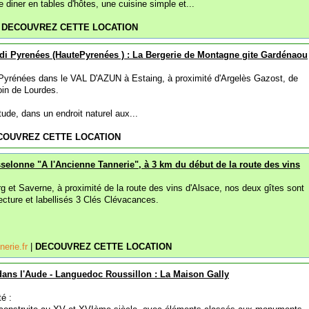
 diner en tables d'hôtes, une cuisine simple et...
|
DECOUVREZ CETTE LOCATION
idi Pyrenées (HautePyrenées ) : La Bergerie de Montagne gite Gardénaou
Pyrénées dans le VAL D'AZUN à Estaing, à proximité d'Argelès Gazost, de
oin de Lourdes.
tude, dans un endroit naturel aux...
COUVREZ CETTE LOCATION
selonne "A l'Ancienne Tannerie", à 3 km du début de la route des vins
g et Saverne, à proximité de la route des vins d'Alsace, nos deux gîtes sont
ecture et labellisés 3 Clés Clévacances.
nerie.fr
|
DECOUVREZ CETTE LOCATION
dans l'Aude - Languedoc Roussillon : La Maison Gally
é :