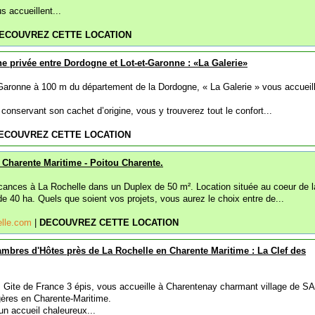
 accueillent...
ECOUVREZ CETTE LOCATION
ine privée entre Dordogne et Lot-et-Garonne : «La Galerie»
-Garonne à 100 m du département de la Dordogne, « La Galerie » vous accueil
conservant son cachet d’origine, vous y trouverez tout le confort...
ECOUVREZ CETTE LOCATION
n Charente Maritime - Poitou Charente.
nces à La Rochelle dans un Duplex de 50 m². Location située au coeur de la
de 40 ha. Quels que soient vos projets, vous aurez le choix entre de...
elle.com
|
DECOUVREZ CETTE LOCATION
mbres d'Hôtes près de La Rochelle en Charente Maritime : La Clef des
 Gite de France 3 épis, vous accueille à Charentenay charmant village de S
res en Charente-Maritime.
n accueil chaleureux...