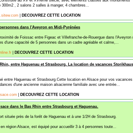
construite au XV et XVIème siècle, avec éléments classés aux monuments
de 300m2 , 2 salons 2 salles à manger, 4 chambres...
e.sitew.com
|
DECOUVREZ CETTE LOCATION
 personnes dans l'Aveyron en Midi-Pyrénées
oximité de Foissac entre Figeac et Villefranche-de-Rouergue dans l'Aveyron 
es d'une capacité de 5 personnes dans un cadre agréable et calme,...
nline.fr
|
DECOUVREZ CETTE LOCATION
 Rhin, entre Haguenau et Strasbourg. La location de vacances Storikhau
itué entre Haguenau et Strasbourg.Cette location en Alsace pour vos vacances
dances d'une ancienne maison alsacienne familiale avec une entrée...
alsace.com
|
DECOUVREZ CETTE LOCATION
lsace dans le Bas Rhin entre Strasbourg et Haguenau.
fort située près de la forêt de Haguenau et à une 1/2H de Strasbourg.
 en région Alsace, est équipé pour accueillir 3 à 4 personnes toute...