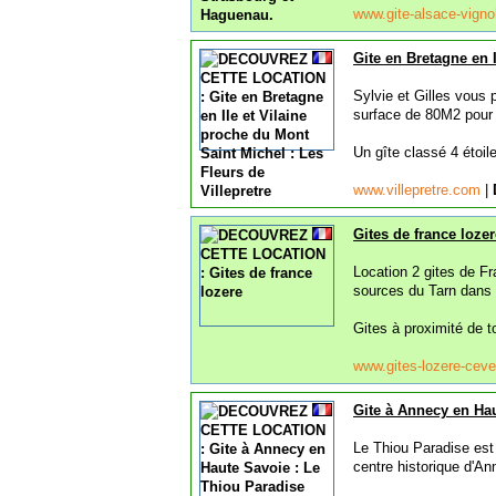
www.gite-alsace-vigno
Gite en Bretagne en I
Sylvie et Gilles vous 
surface de 80M2 pour 
Un gîte classé 4 étoil
www.villepretre.com
|
Gites de france lozer
Location 2 gites de F
sources du Tarn dans 
Gites à proximité de t
www.gites-lozere-ce
Gite à Annecy en Hau
Le Thiou Paradise est 
centre historique d'Ann