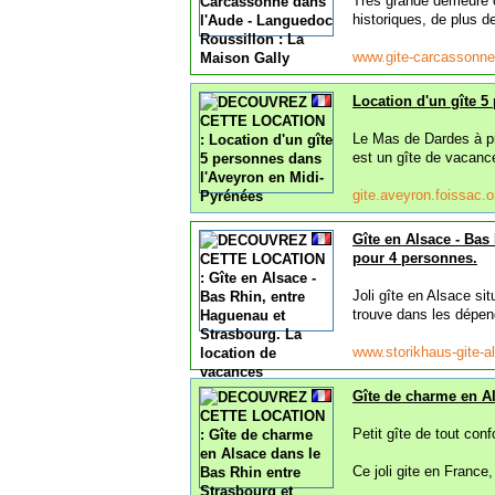
Très grande demeure 
historiques, de plus 
www.gite-carcassonn
Location d'un gîte 5
Le Mas de Dardes à pr
est un gîte de vacanc
gite.aveyron.foissac.o
Gîte en Alsace - Bas
pour 4 personnes.
Joli gîte en Alsace s
trouve dans les dépen
www.storikhaus-gite-
Gîte de charme en A
Petit gîte de tout con
Ce joli gite en France,