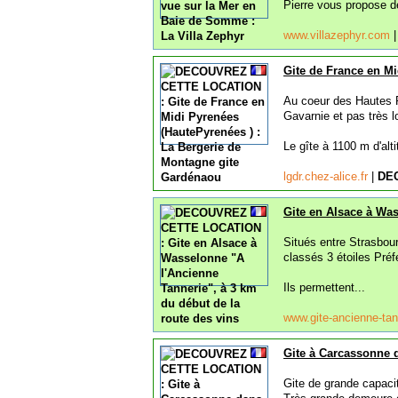
Pierre vous propose de
www.villazephyr.com
Gite de France en M
Au coeur des Hautes 
Gavarnie et pas très l
Le gîte à 1100 m d'alti
lgdr.chez-alice.fr
|
DE
Gite en Alsace à Was
Situés entre Strasbour
classés 3 étoiles Préf
Ils permettent...
www.gite-ancienne-tan
Gite à Carcassonne 
Gite de grande capacit