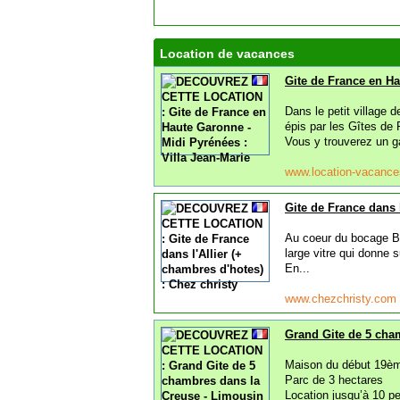
Location de vacances
Gite de France en Ha
Dans le petit village
épis par les Gîtes de 
Vous y trouverez un ga
www.location-vacances
Gite de France dans l
Au coeur du bocage Bo
large vitre qui donne 
En...
www.chezchristy.com
Grand Gite de 5 cha
Maison du début 19è
Parc de 3 hectares
Location jusqu’à 10 p