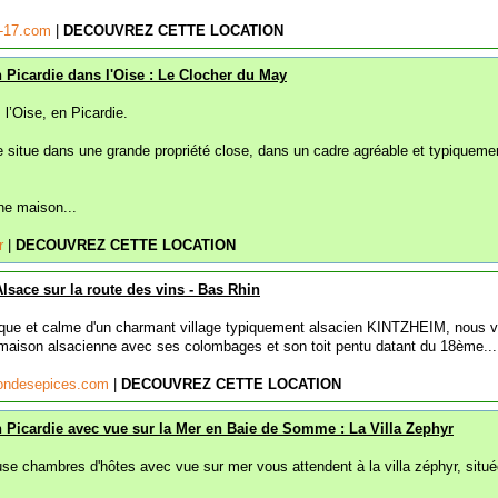
s-17.com
|
DECOUVREZ CETTE LOCATION
Picardie dans l'Oise : Le Clocher du May
l’Oise, en Picardie.
 situe dans une grande propriété close, dans un cadre agréable et typiqueme
ne maison...
fr
|
DECOUVREZ CETTE LOCATION
Alsace sur la route des vins - Bas Rhin
sque et calme d'un charmant village typiquement alsacien KINTZHEIM, nous 
maison alsacienne avec ses colombages et son toit pentu datant du 18ème...
sondesepices.com
|
DECOUVREZ CETTE LOCATION
 Picardie avec vue sur la Mer en Baie de Somme : La Villa Zephyr
use chambres d'hôtes avec vue sur mer vous attendent à la villa zéphyr, situ