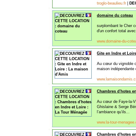
troglo-beaulieu.fr
|
DE
domaine du coteau
surplombant le Cher ce
d'un confort total avec
www.domaine-du-cot
Gite en Indre et Loi
Au cœur du vignoble c
maison indépendante e
www.lamaisondamis.
Chambres d'hotes en
Au cœur de Faye-la-Vin
Ghislaine & Serge Béna
l’ambiance qu’ils...
www.la-tour-menagee
Chambres d'hotes en 