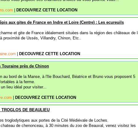
lons.com
|
DECOUVREZ CETTE LOCATION
pis aux gites de France en Indre et Loire (Centre) : Les ecureuils
harme et gite de France idéalement situées dans la région des châteaux de l
, à proximité de Ussés, Villandry, Chinon, Etc..
raine.com
|
DECOUVREZ CETTE LOCATION
 Touraine près de Chinon
n au bord de la Manse, à l'Ile Bouchard, Béatrice et Bruno vous proposent 5
ortables à la ferme.
 un lieu idéal pour visiter...
ye.com
|
DECOUVREZ CETTE LOCATION
LES TROGLOS DE BEAULIEU
es troglodytiques aux portes de la Cité Médiévale de Loches.
 chateau de chenonceau, à 30 minutes du zoo de Beauval, venez visitez les