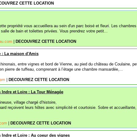
COUVREZ CETTE LOCATION
tte propriété vous accueillera au sein d'un parc boisé et fleuri. Les chambres
 salle de bain et toilettes privées. Vous prendrez votre petit...
eau.com
|
DECOUVREZ CETTE LOCATION
re : La maison d'Amis
hinonais, entre vignes et bord de Vienne, au pied du château de Coulaine, pet
n pierre de tuffeau, comprenant à l’étage une chambre mansardée,...
com
|
DECOUVREZ CETTE LOCATION
 Indre et Loire : La Tour Ménagée
euse, village chargé d’histoire,
rd reçoivent leurs hôtes avec simplicité et courtoisie. Sobre et accueillante,
.com
|
DECOUVREZ CETTE LOCATION
Indre et Loire : Au coeur des vignes