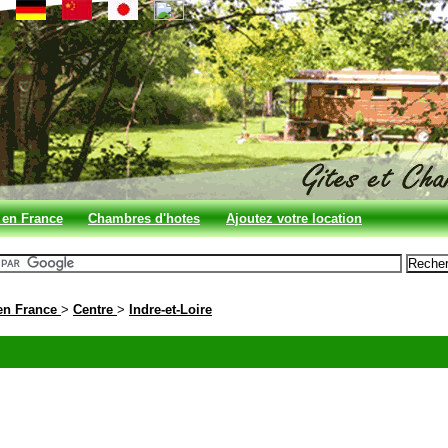
 en France
Chambres d'hotes
Ajoutez votre location
en France
en France
>
Centre
>
Indre-et-Loire