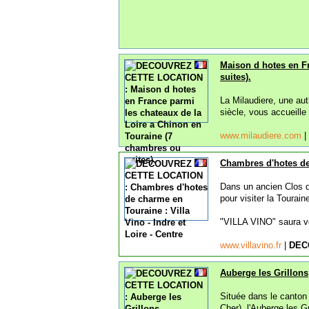
Maison d hotes en F
suites).
La Milaudiere, une au
siècle, vous accueill
www.milaudiere.com
|
Chambres d'hotes de 
Dans un ancien Clos 
pour visiter la Tourain
"VILLA VINO" saura vo
www.villavino.fr
|
DEC
Auberge les Grillon
Située dans le canton 
Cher), l'Auberge les 