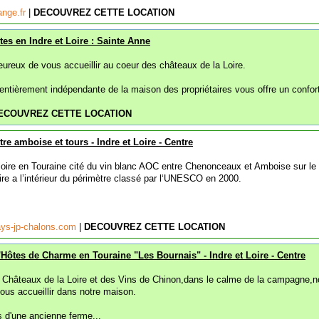
ange.fr
|
DECOUVREZ CETTE LOCATION
tes en Indre et Loire : Sainte Anne
eureux de vous accueillir au coeur des châteaux de la Loire.
ntièrement indépendante de la maison des propriétaires vous offre un confort
ECOUVREZ CETTE LOCATION
re amboise et tours - Indre et Loire - Centre
 loire en Touraine cité du vin blanc AOC entre Chenonceaux et Amboise sur le
re a l’intérieur du périmètre classé par l‘UNESCO en 2000.
days-jp-chalons.com
|
DECOUVREZ CETTE LOCATION
Hôtes de Charme en Touraine "Les Bournais" - Indre et Loire - Centre
 Châteaux de la Loire et des Vins de Chinon,dans le calme de la campagne,
us accueillir dans notre maison.
 d'une ancienne ferme...