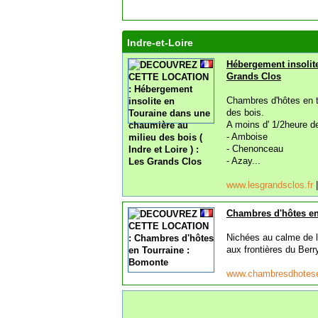
Indre-et-Loire
Hébergement insolite
Grands Clos
Chambres d'hôtes en t
des bois.
A moins d' 1/2heure d
- Amboise
- Chenonceau
- Azay...
www.lesgrandsclos.fr
Chambres d'hôtes en
Nichées au calme de l
aux frontières du Berr
www.chambresdhotese