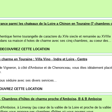
rance parmi les chateaux de la Loire a Chinon en Touraine (7 chambres 
thentique ferme tourangelle de caractere du XVe siecle et remaniée au XVIIIe
e dans sa maison d hotes de charme avec ses cinq chambres, au coeur des...
DECOUVREZ CETTE LOCATION
charme en Touraine : Villa Vino - Indre et Loire - Centre
de Vigneron, à côté d'Amboise et de Chenonceau, vous êtes idéalement plac
e.
us séduire avec ses divers services...
OUVREZ CETTE LOCATION
s, Chambres d'hôtes de charme proche d'Amboise, B & B Amboise
d'Amboise, à Limeray (au cœur de la vallée de la Loire et proche de la vallée
Grillons vous propose ses chambres d'hôtes où vous pourrez vous...