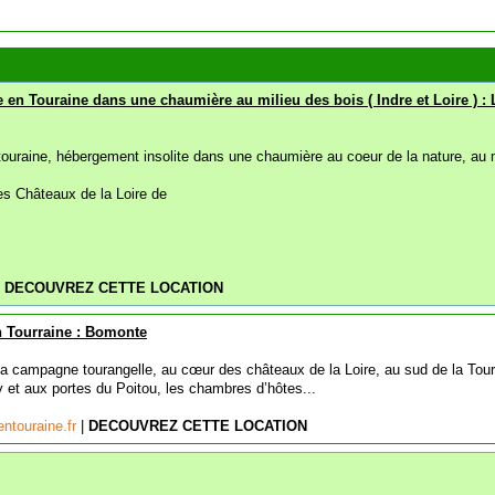
 en Touraine dans une chaumière au milieu des bois ( Indre et Loire ) : 
ouraine, hébergement insolite dans une chaumière au coeur de la nature, au 
es Châteaux de la Loire de
|
DECOUVREZ CETTE LOCATION
 Tourraine : Bomonte
a campagne tourangelle, au cœur des châteaux de la Loire, au sud de la Tour
y et aux portes du Poitou, les chambres d’hôtes...
ntouraine.fr
|
DECOUVREZ CETTE LOCATION