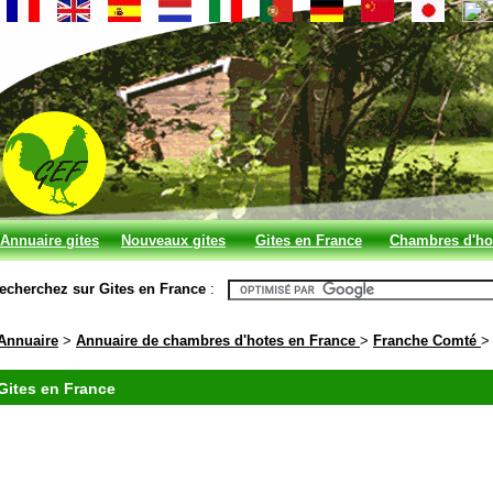
Annuaire gites
Nouveaux gites
Gites en France
Chambres d'ho
et chambres
en France
echerchez sur Gites en France
:
d'hotes
Annuaire
>
Annuaire de chambres d'hotes en France
>
Franche Comté
Gites en France