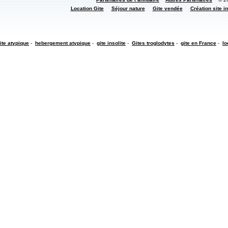
Location Gite
Séjour nature
Gite vendée
Création site in
ite atypique
-
hebergement atypique
-
gite insolite
-
Gites troglodytes
-
gite en France
-
lo