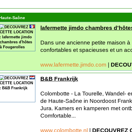
Haute-Saône
lafermette jimdo chambres d'hôte
Dans une ancienne petite maison à 
confortables et spacieuses et un acc
www.lafermette.jimdo.com
|
DECOU
B&B Frankrijk
Colombotte - La Tourelle, Wandel- e
de Haute-Saône in Noordoost Frankr
Jura. Kamers en kamperen met ontbij
Comfortable...
www.colombotte.nl
|
DECOUVREZ 