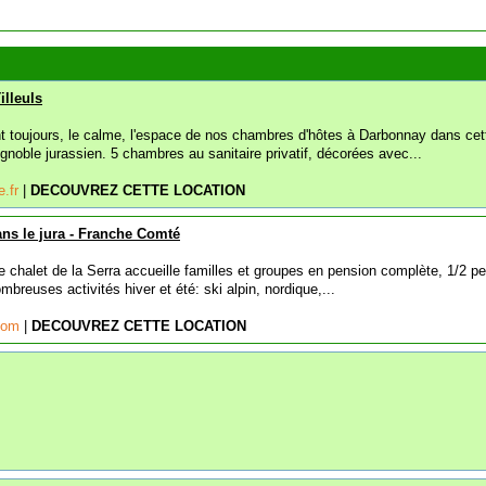
illeuls
t toujours, le calme, l'espace de nos chambres d'hôtes à Darbonnay dans cet
vignoble jurassien. 5 chambres au sanitaire privatif, décorées avec...
e.fr
|
DECOUVREZ CETTE LOCATION
ns le jura - Franche Comté
le chalet de la Serra accueille familles et groupes en pension complète, 1/2 p
mbreuses activités hiver et été: ski alpin, nordique,...
.com
|
DECOUVREZ CETTE LOCATION