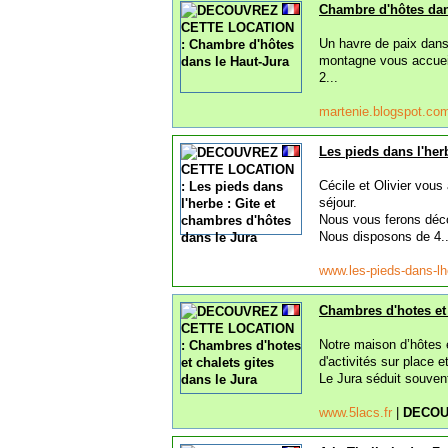
Chambre d'hôtes dan
Un havre de paix dans
montagne vous accueil
2...
martenie.blogspot.c
Les pieds dans l'her
Cécile et Olivier vou
séjour.
Nous vous ferons décou
Nous disposons de 4..
www.les-pieds-dans-l
Chambres d'hotes et 
Notre maison d’hôtes e
d'activités sur place 
Le Jura séduit souvent
www.5lacs.fr
|
DECOU