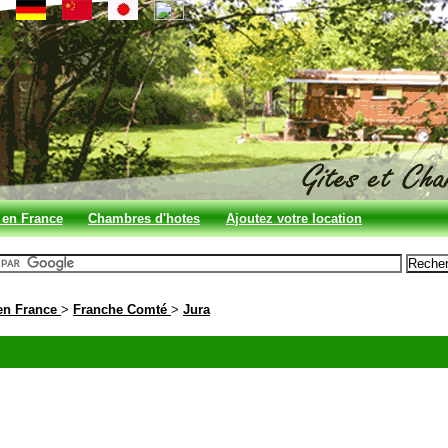
 en France
Chambres d'hotes
Ajoutez votre location
en France
en France
>
Franche Comté
>
Jura