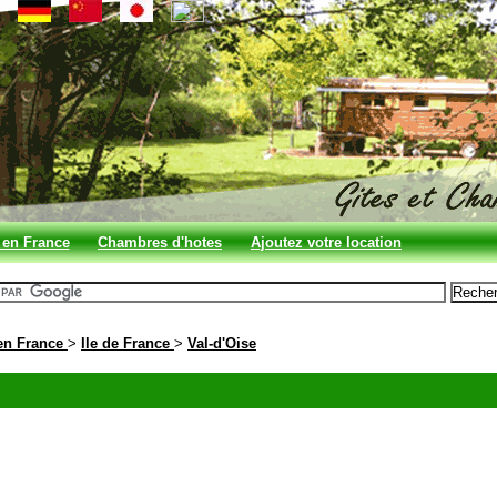
 en France
Chambres d'hotes
Ajoutez votre location
en France
en France
>
Ile de France
>
Val-d'Oise