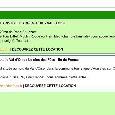
ARIS IDF 95 ARGENTEUIL - VAL D OISE
20mn de Paris St Lazare.
Tour Eiffel, Moulin Rouge ou Train bleu (chambre familiale) vous accueillero
et soigné. Tout est...
aux.com
|
DECOUVREZ CETTE LOCATION
s le Val d'Oise : Le clos des Fées - Ile de France
st située au nord du Val d'Oise, dans la commune touristique d'Asnières sur O
régional "Oise Pays de France", nous sommes blottis entre...
closdesfees.fr
|
DECOUVREZ CETTE LOCATION