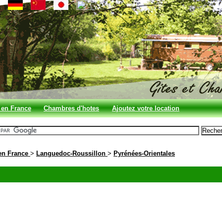
 en France
Chambres d'hotes
Ajoutez votre location
en France
en France
>
Languedoc-Roussillon
>
Pyrénées-Orientales