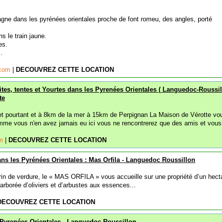
ne dans les pyrénées orientales proche de font romeu, des angles, porté
s le train jaune.
es.
.
.com
|
DECOUVREZ CETTE LOCATION
tes, tentes et Yourtes dans les Pyrenées Orientales ( Languedoc-Roussil
te
et pourtant et à 8km de la mer à 15km de Perpignan La Maison de Vérotte vo
mme vous n'en avez jamais eu ici vous ne rencontrerez que des amis et vous.
om
|
DECOUVREZ CETTE LOCATION
ns les Pyrénées Orientales : Mas Orfila - Languedoc Roussillon
in de verdure , le « MAS ORFILA » vous accueille sur une propriété d’un hect
arborée d’oliviers et d’arbustes aux essences...
DECOUVREZ CETTE LOCATION
Pyrenées Orientales - Languedoc Roussillon