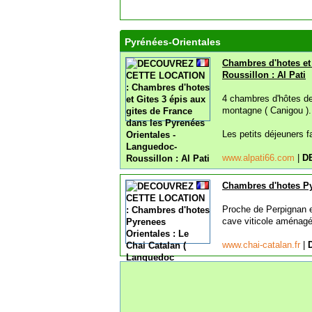
Pyrénées-Orientales
Chambres d'hotes et 
Roussillon : Al Pati
4 chambres d'hôtes de 
montagne ( Canigou ).
Les petits déjeuners fa
www.alpati66.com
|
D
Chambres d'hotes Pyr
Proche de Perpignan e
cave viticole aménagée
www.chai-catalan.fr
|