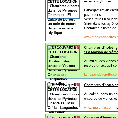
espace idyllique
Hebergement en cerdag
puymorens.
Venez faire un tour dan
Skier dans les pyréné
Chambres d'hôtes de..
www.elbalcodedorres
Chambres d'hotes, gi
: La Maison de Vérot
Au milieu des vignes 
réserve un accueil co
lamaisondeverotte.c
Chambres d'hotes da
Au calme, dans un écr
entourée de vignes et 
www.masorfila.com
|
Chambre d'hotes en 