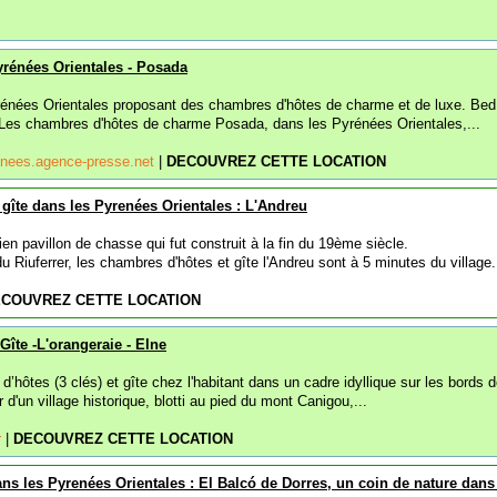
rénées Orientales - Posada
énées Orientales proposant des chambres d'hôtes de charme et de luxe. Bed
. Les chambres d'hôtes de charme Posada, dans les Pyrénées Orientales,...
enees.agence-presse.net
|
DECOUVREZ CETTE LOCATION
gîte dans les Pyrenées Orientales : L'Andreu
 pavillon de chasse qui fut construit à la fin du 19ème siècle.
u Riuferrer, les chambres d'hôtes et gîte l'Andreu sont à 5 minutes du village.
COUVREZ CETTE LOCATION
îte -L'orangeraie - Elne
’hôtes (3 clés) et gîte chez l'habitant dans un cadre idyllique sur les bords d
d'un village historique, blotti au pied du mont Canigou,...
r
|
DECOUVREZ CETTE LOCATION
s les Pyrenées Orientales : El Balcó de Dorres, un coin de nature dans