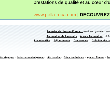
prestations de qualité et au cœur d
www.pella-roca.com
|
DECOUVREZ
Annuaire de gites en France :
Inscription gratuite. www
Partenaires de l annuaire
Autres Partenaires
© 200
Location Gite
Séjour nature
Gite vendée
Création site in
ite atypique
-
hebergement atypique
-
gite insolite
-
Gites troglodytes
-
gite en France
-
lo