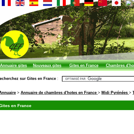
Annuaire gites
Nouveaux gites
Gites en France
Chambres d'ho
et chambres
en France
echerchez sur Gites en France
:
d'hotes
Annuaire
>
Annuaire de chambres d'hotes en France
>
Midi Pyrénées
>
Gites en France