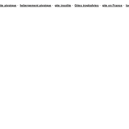
ite atypique
-
hebergement atypique
-
gite insolite
-
Gites troglodytes
-
gite en France
-
lo