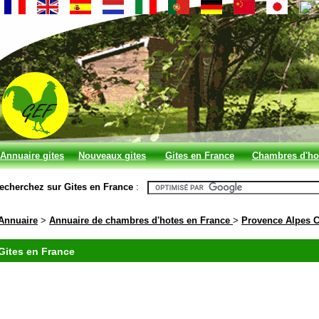
Annuaire gites
Nouveaux gites
Gites en France
Chambres d'ho
et chambres
en France
echerchez sur Gites en France
:
d'hotes
Annuaire
>
Annuaire de chambres d'hotes en France
>
Provence Alpes C
Gites en France