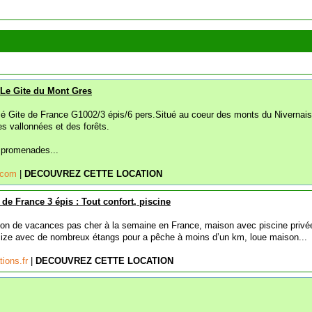
: Le Gite du Mont Gres
sé Gite de France G1002/3 épis/6 pers.Situé au coeur des monts du Nivernai
s vallonnées et des forêts.
 promenades...
o.com
|
DECOUVREZ CETTE LOCATION
s de France 3 épis : Tout confort, piscine
on de vacances pas cher à la semaine en France, maison avec piscine privé
ize avec de nombreux étangs pour a pêche à moins d’un km, loue maison...
tions.fr
|
DECOUVREZ CETTE LOCATION