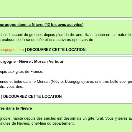
urgogne dans la Nièvre (42 lits avec activités)
 dans l’accueil de groupes depuis plus de dix ans. Sa situation en fait naturel
a pratique de la randonnée et des activités sportives de...
-bourgogne.com
|
DECOUVREZ CETTE LOCATION
ourgogne - Nièvre : Morvan Verhuur
 epis aux gites de France.
onnes et bebe dans le Morvan (Nièvre, Bourgogne) avec une très belle vue, pe
ndra vous dire...
l
|
DECOUVREZ CETTE LOCATION
res dans la Nièvre
icole, habité depuis des siècles est désormais un gîte rural. Vous y serez a
minutes de Nevers, chef-lieu du département.