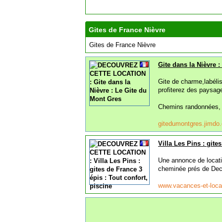
Gites de France Nièvre
Gites de France Nièvre
Gite dans la Nièvre 
Gite de charme,labéli
profiterez des paysage
Chemins randonnées,
gitedumontgres.jimd
Villa Les Pins : gite
Une annonce de locati
cheminée prés de Dec
www.vacances-et-loca