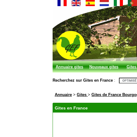
Annuaire gites
Nouveaux gites
Gites
et chambres
Recherchez sur Gites en France
:
d'hotes
Annuaire
>
Gites
>
Gites de France Bourg
Gites en France