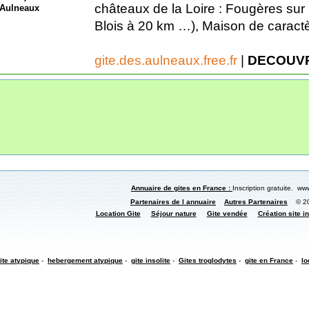
châteaux de la Loire : Fougères sur
Blois à 20 km …), Maison de caractèr
gite.des.aulneaux.free.fr
|
DECOUVR
Annuaire de gites en France :
Inscription gratuite. www
Partenaires de l annuaire
Autres Partenaires
© 200
Location Gite
Séjour nature
Gite vendée
Création site in
ite atypique
-
hebergement atypique
-
gite insolite
-
Gites troglodytes
-
gite en France
-
lo