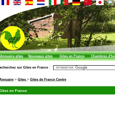
Annuaire gites
Nouveaux gites
Gites en France
Chambres d'ho
et chambres
en France
echerchez sur Gites en France
:
d'hotes
Annuaire
>
Gites
>
Gites de France Centre
Gites en France