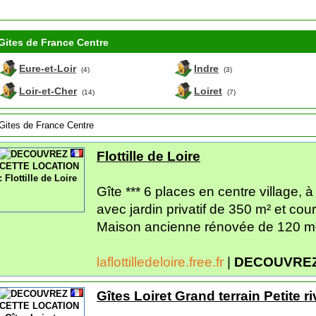
Gites de France Centre
Eure-et-Loir
Indre
(4)
(3)
Loir-et-Cher
Loiret
(14)
(7)
Gites de France Centre
Flottille de Loire
Gîte *** 6 places en centre village, à
avec jardin privatif de 350 m² et cou
Maison ancienne rénovée de 120 m²,
laflottilledeloire.free.fr
|
DECOUVREZ
Gîtes Loiret Grand terrain Petite ri