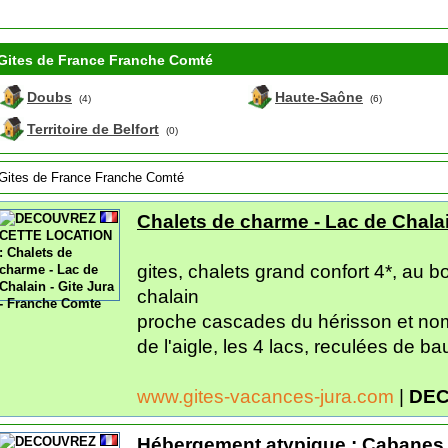
Gites de France Franche Comté
Doubs
Haute-Saône
(4)
(6)
Territoire de Belfort
(0)
Gites de France Franche Comté
Chalets de charme - Lac de Chalai
gites, chalets grand confort 4*, au b
chalain
proche cascades du hérisson et no
de l'aigle, les 4 lacs, reculées de ba
www.gites-vacances-jura.com
|
DEC
Hébergement atypique : Cabanes 