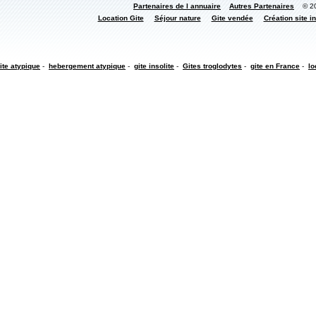
Partenaires de l annuaire
Autres Partenaires
© 200
Location Gite
Séjour nature
Gite vendée
Création site in
ite atypique
-
hebergement atypique
-
gite insolite
-
Gites troglodytes
-
gite en France
-
lo