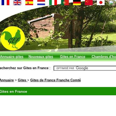
Annuaire gites
Nouveaux gites
Gites en France
Chambres d'ho
et chambres
en France
echerchez sur Gites en France
:
d'hotes
Annuaire
>
Gites
>
Gites de France Franche Comté
Gites en France