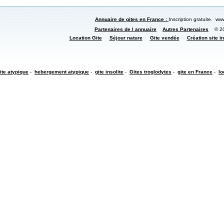
Annuaire de gites en France :
Inscription gratuite. www
Partenaires de l annuaire
Autres Partenaires
© 200
Location Gite
Séjour nature
Gite vendée
Création site in
ite atypique
-
hebergement atypique
-
gite insolite
-
Gites troglodytes
-
gite en France
-
lo