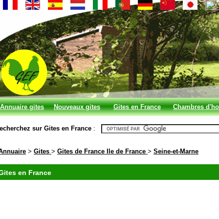
Annuaire gites
Nouveaux gites
Gites en France
Chambres d'ho
et chambres
en France
echerchez sur Gites en France
:
d'hotes
Annuaire
>
Gites
>
Gites de France Ile de France
>
Seine-et-Marne
Gites en France