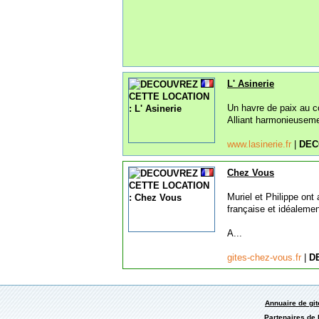
L' Asinerie
Un havre de paix au co
Alliant harmonieusemen
www.lasinerie.fr
|
DEC
Chez Vous
Muriel et Philippe on
française et idéalemen
A...
gites-chez-vous.fr
|
D
Annuaire de gi
Partenaires de 