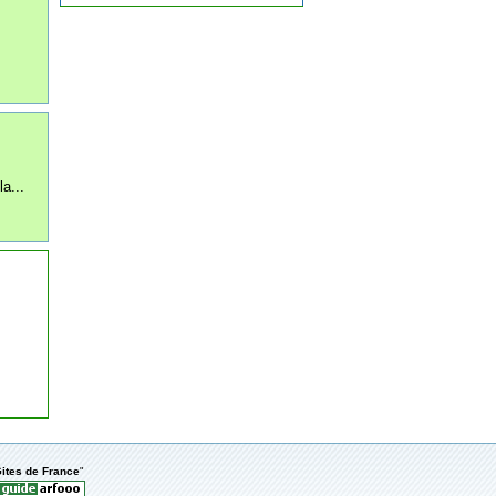
a...
ites de France
"