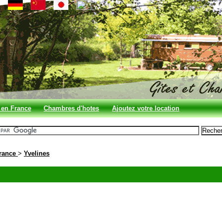
 en France
Chambres d'hotes
Ajoutez votre location
en France
France
>
Yvelines