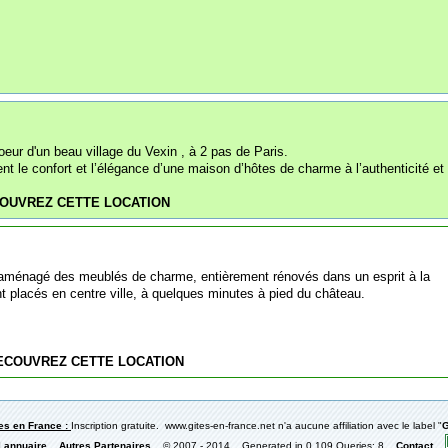
eur d'un beau village du Vexin , à 2 pas de Paris.
t le confort et l’élégance d’une maison d’hôtes de charme à l’authenticité et l
OUVREZ CETTE LOCATION
t aménagé des meublés de charme, entièrement rénovés dans un esprit à la
t placés en centre ville, à quelques minutes à pied du château.
ECOUVREZ CETTE LOCATION
tes en France :
Inscription gratuite. www.gites-en-france.net n'a aucune affiliation avec le label "
G
l annuaire
Autres Partenaires
© 2007 - 2014 Generated in 0.109 Queries: 8
Contact