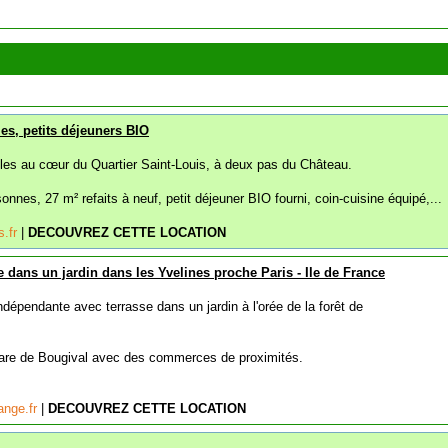
les, petits déjeuners BIO
illes au cœur du Quartier Saint-Louis, à deux pas du Château.
nnes, 27 m² refaits à neuf, petit déjeuner BIO fourni, coin-cuisine équipé,...
s.fr
|
DECOUVREZ CETTE LOCATION
dans un jardin dans les Yvelines proche Paris - Ile de France
indépendante avec terrasse dans un jardin à l'orée de la forêt de
gare de Bougival avec des commerces de proximités.
range.fr
|
DECOUVREZ CETTE LOCATION