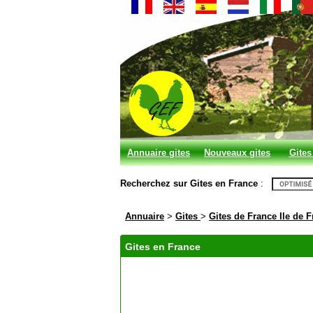
Annuaire gites
Nouveaux gites
Gites
et chambres
Recherchez sur Gites en France
:
d'hotes
Annuaire
>
Gites
>
Gites de France Ile de 
Gites en France