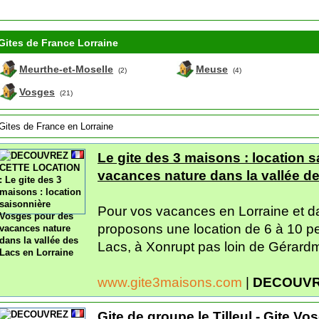
Gites de France Lorraine
Meurthe-et-Moselle
Meuse
(2)
(4)
Vosges
(21)
Gites de France en Lorraine
Le gite des 3 maisons : location 
vacances nature dans la vallée d
Pour vos vacances en Lorraine et d
proposons une location de 6 à 10 p
Lacs, à Xonrupt pas loin de Gérardm
www.gite3maisons.com
|
DECOUVR
Gite de groupe le Tilleul - Gite Vo