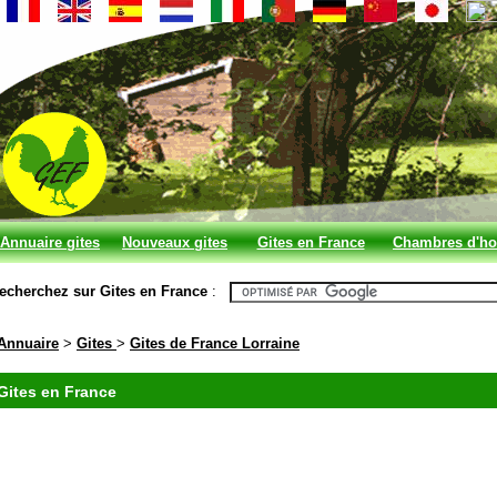
Annuaire gites
Nouveaux gites
Gites en France
Chambres d'ho
et chambres
en France
echerchez sur Gites en France
:
d'hotes
Annuaire
>
Gites
>
Gites de France Lorraine
Gites en France