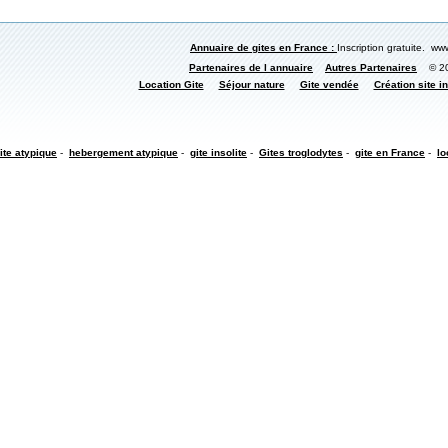
Annuaire de gites en France :
Inscription gratuite. www
Partenaires de l annuaire
Autres Partenaires
© 200
Location Gite
Séjour nature
Gite vendée
Création site in
ite atypique
-
hebergement atypique
-
gite insolite
-
Gites troglodytes
-
gite en France
-
lo