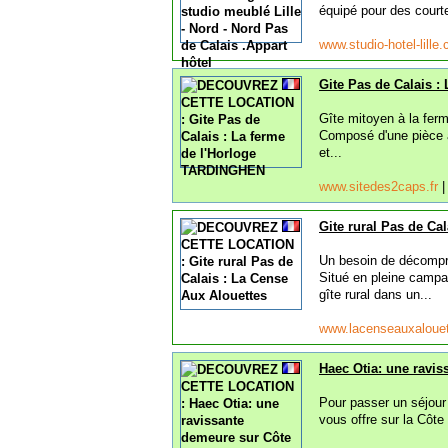
équipé pour des courte
www.studio-hotel-lill
Gite Pas de Calais 
Gîte mitoyen à la ferm
Composé d'une pièce a
et...
www.sitedes2caps.fr
Gite rural Pas de Ca
Un besoin de décompre
Situé en pleine campa
gîte rural dans un...
www.lacenseauxaloue
Haec Otia: une ravi
Pour passer un séjour
vous offre sur la Côt