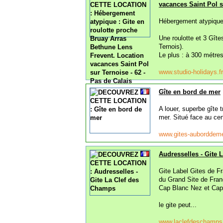
vacances Saint Pol s
Hébergement atypique e
Une roulotte et 3 Gît
Ternois).
Le plus : à 300 métre
www.studio-holidays.f
Gîte en bord de mer
A louer, superbe gîte 
mer. Situé face au c
www.gites-auborddem
Audresselles - Gite 
Gite Label Gites de F
du Grand Site de Fra
Cap Blanc Nez et Cap
le gite peut...
www.laclefdeschamp