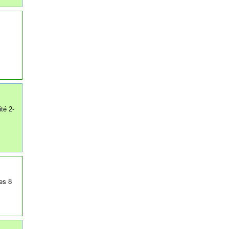
té 2-
es 8