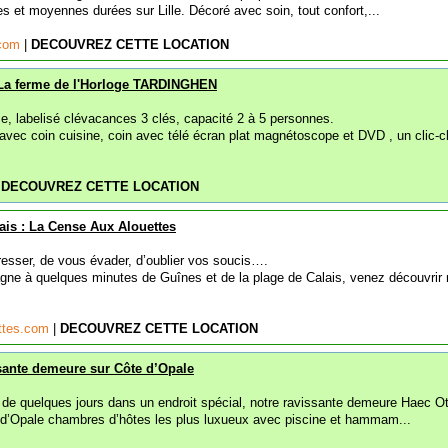
s et moyennes durées sur Lille. Décoré avec soin, tout confort,...
e.com
|
DECOUVREZ CETTE LOCATION
: La ferme de l'Horloge TARDINGHEN
e, labelisé clévacances 3 clés, capacité 2 à 5 personnes.
vec coin cuisine, coin avec télé écran plat magnétoscope et DVD , un clic-c
|
DECOUVREZ CETTE LOCATION
lais : La Cense Aux Alouettes
sser, de vous évader, d’oublier vos soucis….
gne à quelques minutes de Guînes et de la plage de Calais, venez découvrir 
ttes.com
|
DECOUVREZ CETTE LOCATION
ssante demeure sur Côte d’Opale
 de quelques jours dans un endroit spécial, notre ravissante demeure Haec Ot
e d’Opale chambres d’hôtes les plus luxueux avec piscine et hammam...