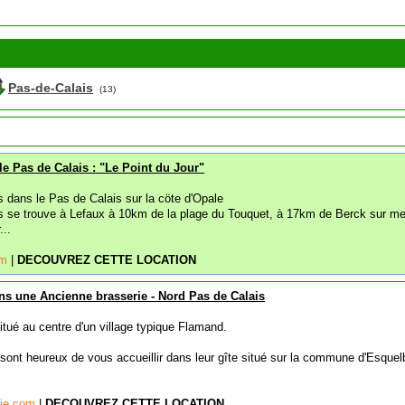
Pas-de-Calais
(13)
le Pas de Calais : "Le Point du Jour"
s dans le Pas de Calais sur la cöte d'Opale
s se trouve à Lefaux à 10km de la plage du Touquet, à 17km de Berck sur me
..
om
|
DECOUVREZ CETTE LOCATION
ns une Ancienne brasserie - Nord Pas de Calais
tué au centre d'un village typique Flamand.
 sont heureux de vous accueillir dans leur gîte situé sur la commune d'Esquel
rie.com
|
DECOUVREZ CETTE LOCATION