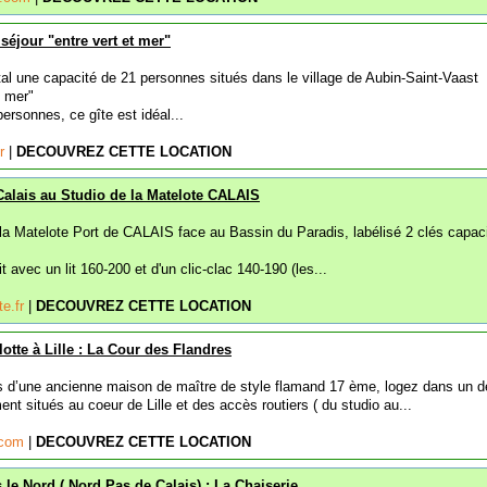
séjour "entre vert et mer"
tal une capacité de 21 personnes situés dans le village de Aubin-Saint-Vaast
t mer"
ersonnes, ce gîte est idéal...
fr
|
DECOUVREZ CETTE LOCATION
Calais au Studio de la Matelote CALAIS
la Matelote Port de CALAIS face au Bassin du Paradis, labélisé 2 clés capaci
 avec un lit 160-200 et d'un clic-clac 140-190 (les...
te.fr
|
DECOUVREZ CETTE LOCATION
lotte à Lille : La Cour des Flandres
 d’une ancienne maison de maître de style flamand 17 ème, logez dans un d
t situés au coeur de Lille et des accès routiers ( du studio au...
.com
|
DECOUVREZ CETTE LOCATION
 le Nord ( Nord Pas de Calais) : La Chaiserie