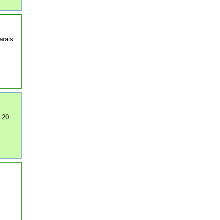
arais
à 20