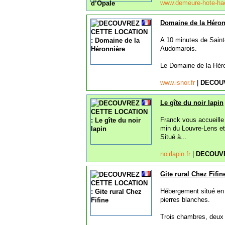
www.demeure-hote-hae
Domaine de la Héron
A 10 minutes de Saint
Audomarois.
Le Domaine de la Héron
www.isnor.fr
|
DECOU
Le gîte du noir lapin
Franck vous accueille
min du Louvre-Lens et
Situé à...
noirlapin.fr
|
DECOUVR
Gite rural Chez Fifin
Hébergement situé en 
pierres blanches.
Trois chambres, deux s