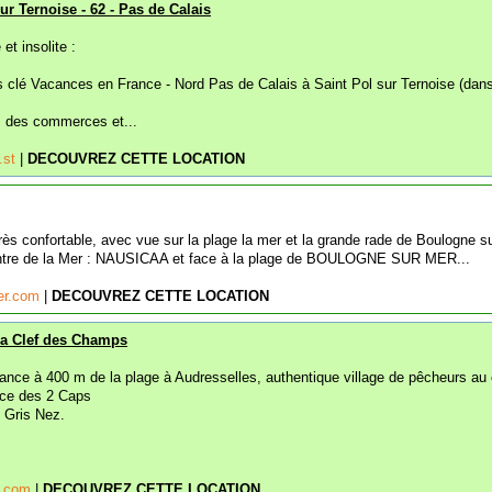
ur Ternoise - 62 - Pas de Calais
t insolite :
es clé Vacances en France - Nord Pas de Calais à Saint Pol sur Ternoise (dans
s des commerces et...
r.st
|
DECOUVREZ CETTE LOCATION
très confortable, avec vue sur la plage la mer et la grande rade de Boulogne s
entre de la Mer : NAUSICAA et face à la plage de BOULOGNE SUR MER...
er.com
|
DECOUVREZ CETTE LOCATION
La Clef des Champs
rance à 400 m de la plage à Audresselles, authentique village de pêcheurs au
nce des 2 Caps
 Gris Nez.
s.com
|
DECOUVREZ CETTE LOCATION