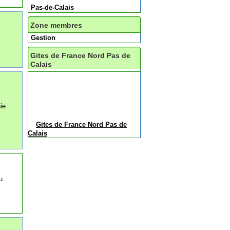
Pas-de-Calais
Zone membres
Gestion
Gites de France Nord Pas de
Calais
ie
Gites de France Nord Pas de
Calais
u