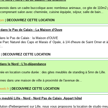
vesnois dans un cadre buccolique avec nombreux animaux, ce gite de 110m2 
 comprenant salon avec cheminée, cuisine équipée, séjour, salle de bain...
.com
|
DECOUVREZ CETTE LOCATION
 dans le Pas de Calais : La Maison d'Ouve
dans le Pas de Calais : la Maison d’OUVE
e Parc Naturel des Caps et Marais d’ Opale, à 1/4 d'heure de Saint Omer et à
...
r
|
DECOUVREZ CETTE LOCATION
e dans le Nord : L'In-dépendance
année en location courte durée : des gites meublés de standing à 5mn de Lille.
nnes dans une maison de ville à proximité de l'avenue de...
pweb.fr
|
DECOUVREZ CETTE LOCATION
o meublé Lille - Nord - Nord Pas de Calais .Appart hôtel
lution d'hébergement sur Lille, nous vous proposons la location de studio meu