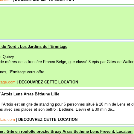
 du Nord : Les Jardins de l'Ermitage
s-Quévy.
e mètres de la frontière Franco-Belge, gite classé 3 épis par Gites de Wallon
nes, l'Ermitage vous offre...
itage.com
|
DECOUVREZ CETTE LOCATION
'Artois Lens Arras Béthune Lille
l'Artois est un gite de standing pour 6 personnes situé à 10 min de Lens et d
as avec ses places et son beffroi, Béthune, Liévin et à 30 min de...
alais.com
|
DECOUVREZ CETTE LOCATION
 : Gite en roulotte proche Bruay Arras Bethune Lens Frevent. Location