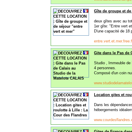
Gîte de groupe et de 
deux gîtes avec au to
1er gîte: "Entre vert e
D'une capacité de 18 p
entre.vert.et.mer.free.
Gite dans le Pas de 
Studio , Immeuble de 
4 personnes.
Composé d'un coin nuit
www.studiodelamatelo
Location gites et rou
Dans les dépendances
hébergements idéalemen
www.courdesflandres
Gites de France dans