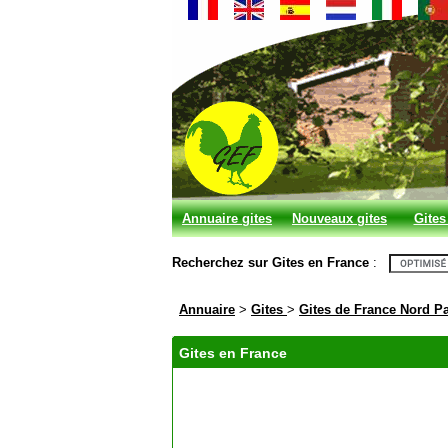
Annuaire gites
Nouveaux gites
Gites
et chambres
Recherchez sur Gites en France
:
d'hotes
Annuaire
>
Gites
>
Gites de France Nord Pa
Gites en France