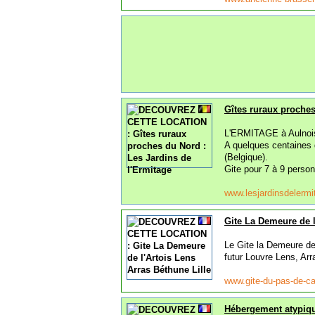
Gîtes ruraux proches
L'ERMITAGE à Aulnoi
A quelques centaines d
(Belgique).
Gite pour 7 à 9 person
www.lesjardinsdelerm
Gite La Demeure de l
Le Gite la Demeure de 
futur Louvre Lens, Arr
www.gite-du-pas-de-c
Hébergement atypique