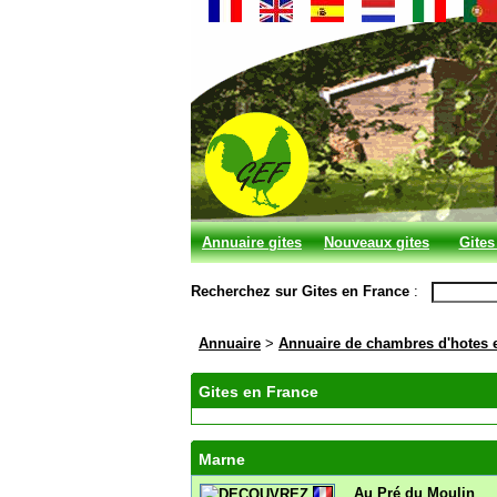
Annuaire gites
Nouveaux gites
Gites
et chambres
Recherchez sur Gites en France
:
d'hotes
Annuaire
>
Annuaire de chambres d'hotes 
Gites en France
Marne
Au Pré du Moulin