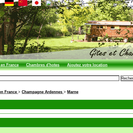
 en France
Chambres d'hotes
Ajoutez votre location
en France
en France
>
Champagne Ardennes
>
Marne