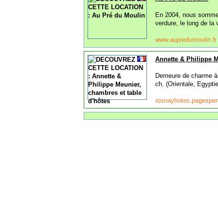
En 2004, nous sommes
verdure, le long de la
www.aupredumoulin.f
Annette & Philippe M
Demeure de charme à 1
ch. (Orientale, Egypti
rosnayhotes.pagesper