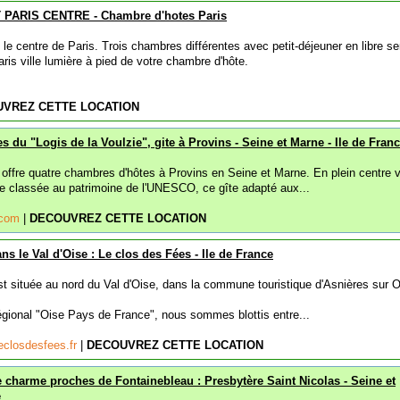
PARIS CENTRE - Chambre d'hotes Paris
e centre de Paris. Trois chambres différentes avec petit-déjeuner en libre se
aris ville lumière à pied de votre chambre d'hôte.
VREZ CETTE LOCATION
 du "Logis de la Voulzie", gite à Provins - Seine et Marne - Ile de Fran
 offre quatre chambres d'hôtes à Provins en Seine et Marne. En plein centre vi
le classée au patrimoine de l'UNESCO, ce gîte adapté aux...
e.com
|
DECOUVREZ CETTE LOCATION
s le Val d'Oise : Le clos des Fées - Ile de France
st située au nord du Val d'Oise, dans la commune touristique d'Asnières sur O
régional "Oise Pays de France", nous sommes blottis entre...
closdesfees.fr
|
DECOUVREZ CETTE LOCATION
charme proches de Fontainebleau : Presbytère Saint Nicolas - Seine et
e