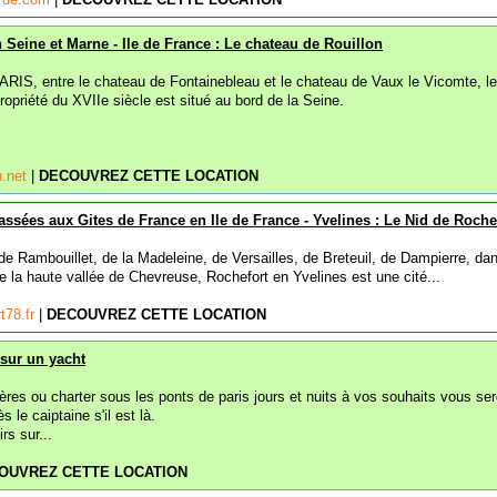
Seine et Marne - Ile de France : Le chateau de Rouillon
RIS, entre le chateau de Fontainebleau et le chateau de Vaux le Vicomte, le
ropriété du XVIIe siècle est situé au bord de la Seine.
n.net
|
DECOUVREZ CETTE LOCATION
ssées aux Gites de France en Ile de France - Yvelines : Le Nid de Roche
e Rambouillet, de la Madeleine, de Versailles, de Breteuil, de Dampierre, dan
de la haute vallée de Chevreuse, Rochefort en Yvelines est une cité...
t78.fr
|
DECOUVREZ CETTE LOCATION
 sur un yacht
res ou charter sous les ponts de paris jours et nuits à vos souhaits vous ser
s le caiptaine s'il est là.
rs sur...
OUVREZ CETTE LOCATION