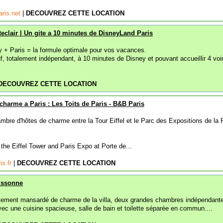
ris.net
|
DECOUVREZ CETTE LOCATION
teclair | Un gite a 10 minutes de DisneyLand Paris
 + Paris = la formule optimale pour vos vacances.
neuf, totalement indépendant, à 10 minutes de Disney et pouvant accueillir 4 voi
DECOUVREZ CETTE LOCATION
harme a Paris : Les Toits de Paris - B&B Paris
mbre d'hôtes de charme entre la Tour Eiffel et le Parc des Expositions de la 
the Eiffel Tower and Paris Expo at Porte de...
is.fr
|
DECOUVREZ CETTE LOCATION
Essonne
rtement mansardé de charme de la villa, deux grandes chambres indépendant
ec une cuisine spacieuse, salle de bain et toilette séparée en commun....