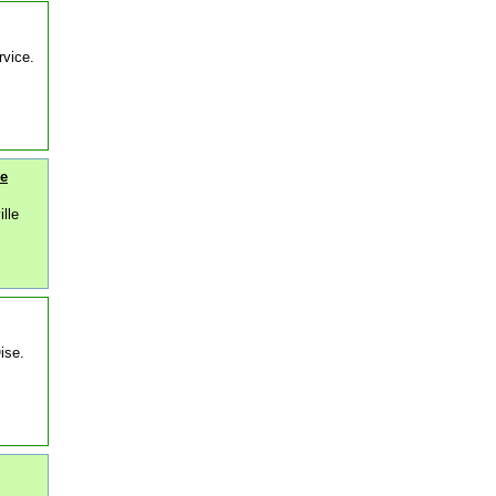
rvice.
ce
lle
ise.