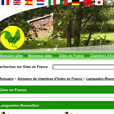
Annuaire gites
Nouveaux gites
Gites en France
Chambres d'ho
et chambres
en France
echerchez sur Gites en France
:
d'hotes
Annuaire
>
Annuaire de chambres d'hotes en France
>
Languedoc-Rouss
Gites en France
Languedoc-Roussillon