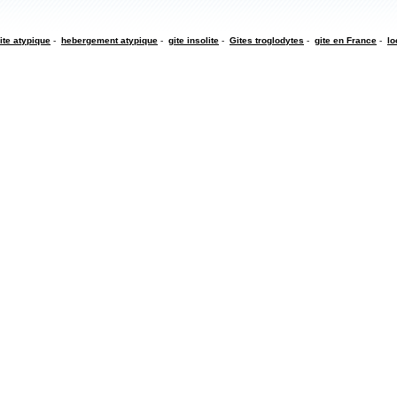
ite atypique
-
hebergement atypique
-
gite insolite
-
Gites troglodytes
-
gite en France
-
lo