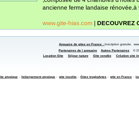
ancienne ferme landaise rénovée,à 
www.gite-hias.com
|
DECOUVREZ 
Annuaire de gites en France :
Inscription gratuite. www
Partenaires de l annuaire
Autres Partenaires
© 200
Location Gite
Séjour nature
Gite vendée
Création site in
ite atypique
-
hebergement atypique
-
gite insolite
-
Gites troglodytes
-
gite en France
-
lo