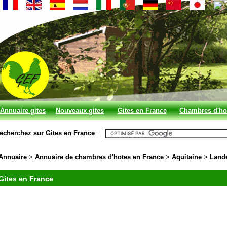
Annuaire gites
Nouveaux gites
Gites en France
Chambres d'ho
et chambres
en France
echerchez sur Gites en France
:
d'hotes
Annuaire
>
Annuaire de chambres d'hotes en France
>
Aquitaine
>
Land
Gites en France