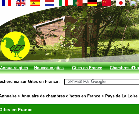
Annuaire gites
Nouveaux gites
Gites en France
Chambres d'ho
et chambres
en France
echerchez sur Gites en France
:
d'hotes
Annuaire
>
Annuaire de chambres d'hotes en France
>
Pays de La Loire
Gites en France