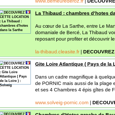
www.demeurederoz.fr
|
DECOUVRE
La Thibaud : chambres d'hotes da
Au cœur de La Sarthe, entre Le Mans
domaniale de Bercé, La Thibaud vou
reposant pour profiter et découvrir l
la-thibaud.cleasite.fr
|
DECOUVREZ 
Gite Loire Atlantique ( Pays de la L
Dans un cadre magnifique à quelque
de PORNIC mais aussi de la plage e
et ses 4 Chambres 4 épis gîtes de Fr
www.solveig-pornic.com
|
DECOUVR
Chambres d'Hotes proche de Ba