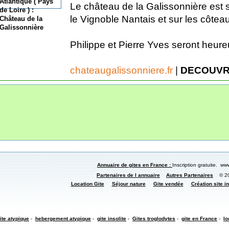
Le château de la Galissonnière est s
le Vignoble Nantais et sur les côtea
Philippe et Pierre Yves seront heureu
chateaugalissonniere.fr
|
DECOUVR
Annuaire de gites en France :
Inscription gratuite. www
Partenaires de l annuaire
Autres Partenaires
© 200
Location Gite
Séjour nature
Gite vendée
Création site in
ite atypique
-
hebergement atypique
-
gite insolite
-
Gites troglodytes
-
gite en France
-
lo