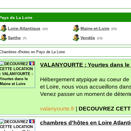
Pays de La Loire
Loire-Atlantique
Maine-et-Loire
(10)
(15)
Sarthe
Vendée
(7)
(13)
Chambres d'hotes en Pays de La Loire
VALANYOURTE : Yourtes dans le M
Hébergement atypique au coeur de 
et Loire, nous vous accueillons dans
Venez passer un moment de détente
valanyourte.fr
|
DECOUVREZ CETT
chambres d'hôtes en Loire Atlanti