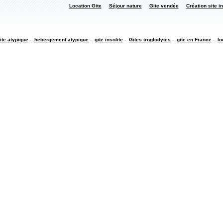
Location Gite
Séjour nature
Gite vendée
Création site in
ite atypique
-
hebergement atypique
-
gite insolite
-
Gites troglodytes
-
gite en France
-
lo