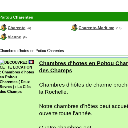
Poitou Charentes
Charente
Charente-Maritime
(6)
(16)
Vienne
(8)
Chambres d'hotes en Poitou Charentes
Chambres d'hotes en Poitou Chare
des Champs
Chambres d'hôtes de charme proche 
la Rochelle.
Notre chambres d'hôtes peut accueill
ouverte toute l'année.
Quatre chambres ont...