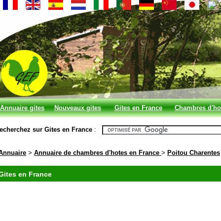
Annuaire gites
Nouveaux gites
Gites en France
Chambres d'ho
et chambres
en France
echerchez sur Gites en France
:
d'hotes
Annuaire
>
Annuaire de chambres d'hotes en France
>
Poitou Charentes
Gites en France