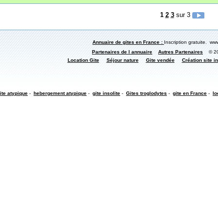
1
2
3
sur 3
Annuaire de gites en France :
Inscription gratuite. www
Partenaires de l annuaire
Autres Partenaires
© 200
Location Gite
Séjour nature
Gite vendée
Création site in
ite atypique
-
hebergement atypique
-
gite insolite
-
Gites troglodytes
-
gite en France
-
lo