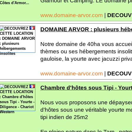
Glamour et Camping. LE domaine p
www.domaine-arvor.com
|
DECOUV
DOMAINE ARVOR : plusieurs hébe
Notre domaine de 40ha vous accuei
thèmes ou ses hébergements insolites
gauloise, la yourte avec jacuzzi privati
www.domaine-arvor.com
|
DECOUV
Chambre d'hôtes sous Tipi - Yourt
Nous vous proposons une dépaysem
d'hôtes sous une véritable yourte m
tipi indien de 25m2
En pleine nature dans le Tarn , notre.