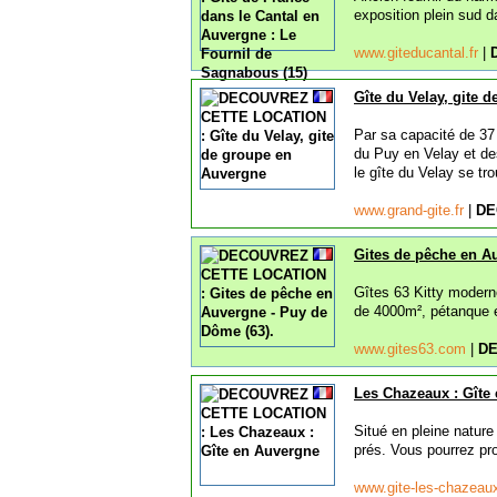
exposition plein sud d
www.giteducantal.fr
|
Gîte du Velay, gite 
Par sa capacité de 37
du Puy en Velay et des
le gîte du Velay se tro
www.grand-gite.fr
|
DE
Gites de pêche en A
Gîtes 63 Kitty modern
de 4000m², pétanque e
www.gites63.com
|
DE
Les Chazeaux : Gîte
Situé en pleine nature
prés. Vous pourrez pro
www.gite-les-chazeau