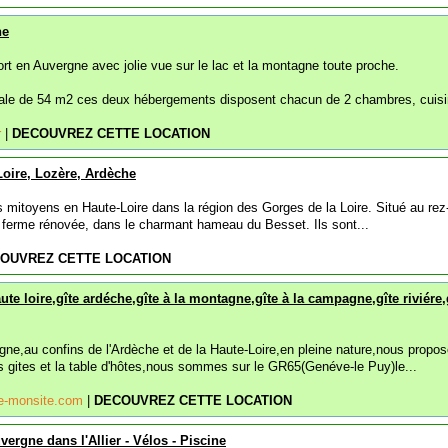
ne
ort en Auvergne avec jolie vue sur le lac et la montagne toute proche.
ale de 54 m2 ces deux hébergements disposent chacun de 2 chambres, cuisi
r
|
DECOUVREZ CETTE LOCATION
Loire, Lozère, Ardèche
 mitoyens en Haute-Loire dans la région des Gorges de la Loire. Situé au rez
e ferme rénovée, dans le charmant hameau du Besset. Ils sont...
OUVREZ CETTE LOCATION
ute loire,gîte ardéche,gîte à la montagne,gîte à la campagne,gîte riviére,
gne,au confins de l'Ardèche et de la Haute-Loire,en pleine nature,nous propo
rs gites et la table d'hôtes,nous sommes sur le GR65(Genéve-le Puy)le...
e.e-monsite.com
|
DECOUVREZ CETTE LOCATION
ergne dans l'Allier - Vélos - Piscine