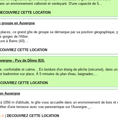
ans un environnement vallonné et verdoyant. D'une capacité de 5...
DECOUVREZ CETTE LOCATION
de groupe en Auvergne
 places, ce grand gîte de groupe se démarque par sa position géographique, 
 gorges de l'Allier;
uve à Bains (43)....
COUVREZ CETTE LOCATION
uvergne - Puy de Dôme (63).
e, confortable et calme... En bordure d'un étang de pêche (sécurisé), dans un
t badminton sur place. À 5 minutes du plan d'eau, baignades,...
COUVREZ CETTE LOCATION
 en Auvergne
 à 1050 m d'altitude, le gîte vous accueille dans un environnement de bois et 
fiter d'une terrasse avec vue panoramique sur l'Auvergne._...
x.fr
|
DECOUVREZ CETTE LOCATION