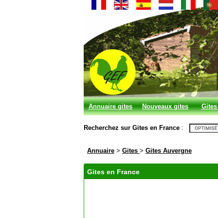
Annuaire gites
Nouveaux gites
Gites
et chambres
Recherchez sur Gites en France
:
d'hotes
Annuaire
>
Gites
>
Gites Auvergne
Gites en France