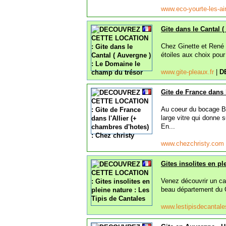
www.eco-yourte-les-ai
Gite dans le Cantal 
Chez Ginette et René 
étoiles aux choix pou
www.gite-pleaux.fr
|
D
Gite de France dans l
Au coeur du bocage Bo
large vitre qui donne 
En...
www.chezchristy.com
Gites insolites en pl
Venez découvrir un cam
beau département du Ca
www.lestipisdecantale