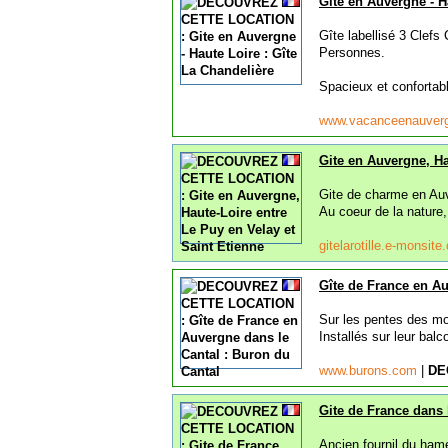
Gite en Auvergne - H
Gîte labellisé 3 Clefs
Personnes.
Spacieux et confortabl
www.vacanceenauver
Gite en Auvergne, Ha
Gite de charme en Auv
Au coeur de la nature,
gitelarotille.e-monsit
Gîte de France en Au
Sur les pentes des mon
Installés sur leur balc
www.burons.com
|
DE
Gite de France dans 
Ancien fournil du hame