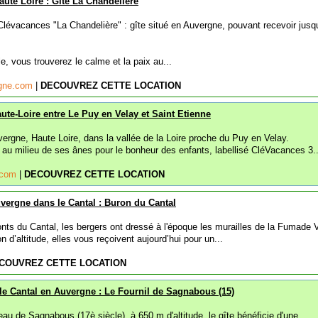
aute Loire : Gîte La Chandelière
 Clévacances "La Chandelière" : gîte situé en Auvergne, pouvant recevoir jusq
e, vous trouverez le calme et la paix au...
gne.com
|
DECOUVREZ CETTE LOCATION
ute-Loire entre Le Puy en Velay et Saint Etienne
ergne, Haute Loire, dans la vallée de la Loire proche du Puy en Velay.
 au milieu de ses ânes pour le bonheur des enfants, labellisé CléVacances 3..
e.com
|
DECOUVREZ CETTE LOCATION
vergne dans le Cantal : Buron du Cantal
ts du Cantal, les bergers ont dressé à l'époque les murailles de la Fumade Vi
on d’altitude, elles vous reçoivent aujourd’hui pour un...
COUVREZ CETTE LOCATION
le Cantal en Auvergne : Le Fournil de Sagnabous (15)
au de Sagnabous (17è siècle), à 650 m d'altitude, le gîte bénéficie d'une