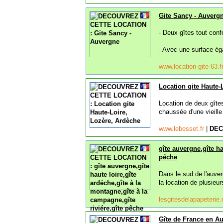
Gite Sancy - Auverg
- Deux gîtes tout conf
- Avec une surface ég
www.location-gite-63.f
Location gite Haute-
Location de deux gîtes
chaussée d'une vieill
www.lebesset.fr
|
DEC
gîte auvergne,gîte ha
pêche
Dans le sud de l'auver
la location de plusieu
lesgitesdelapapeteri
Gîte de France en Auv