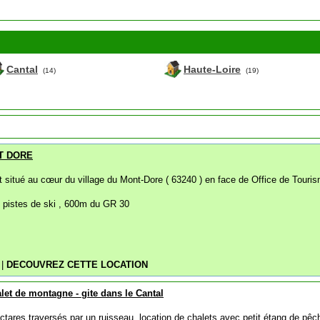
Cantal
Haute-Loire
(14)
(19)
NT DORE
 situé au cœur du village du Mont-Dore ( 63240 ) en face de Office de Touri
 pistes de ski , 600m du GR 30
m
|
DECOUVREZ CETTE LOCATION
let de montagne - gite dans le Cantal
tares traversés par un ruisseau, location de chalets avec petit étang de pêc