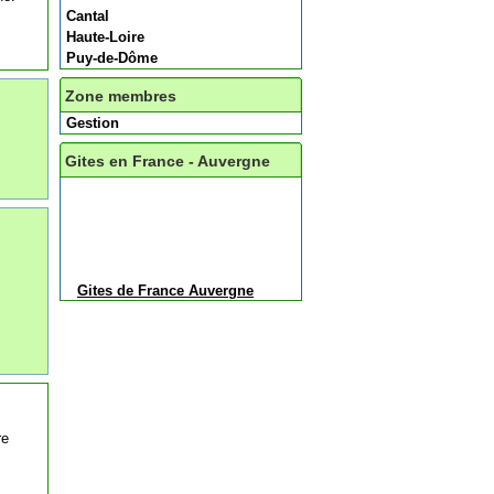
Cantal
Haute-Loire
Puy-de-Dôme
Zone membres
Gestion
Gites en France - Auvergne
Gites de France Auvergne
re