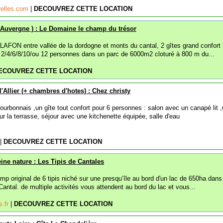
relles.com
|
DECOUVREZ CETTE LOCATION
( Auvergne ) : Le Domaine le champ du trésor
LAFON entre vallée de la dordogne et monts du cantal, 2 gîtes grand confort
r 2/4/6/8/10/ou 12 personnes dans un parc de 6000m2 cloturé à 800 m du...
ECOUVREZ CETTE LOCATION
'Allier (+ chambres d'hotes) : Chez christy
urbonnais ,un gîte tout confort pour 6 personnes : salon avec un canapé lit 
sur la terrasse, séjour avec une kitchenette équipée, salle d'eau
|
DECOUVREZ CETTE LOCATION
eine nature : Les Tipis de Cantales
p original de 6 tipis niché sur une presqu’île au bord d'un lac de 650ha dans
ntal. de multiple activités vous attendent au bord du lac et vous...
s.fr
|
DECOUVREZ CETTE LOCATION