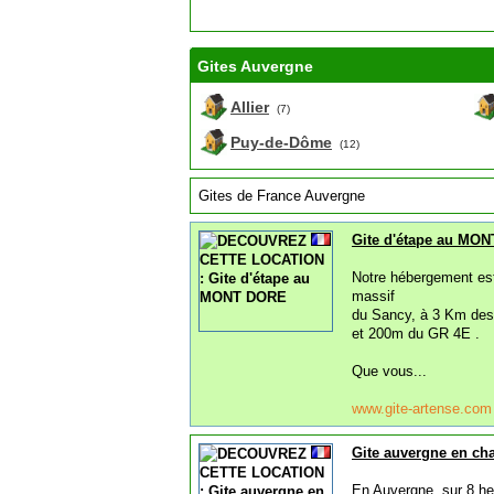
Gites Auvergne
Allier
(7)
Puy-de-Dôme
(12)
Gites de France Auvergne
Gite d'étape au MO
Notre hébergement est
massif
du Sancy, à 3 Km des
et 200m du GR 4E .
Que vous...
www.gite-artense.co
Gite auvergne en cha
En Auvergne, sur 8 hec